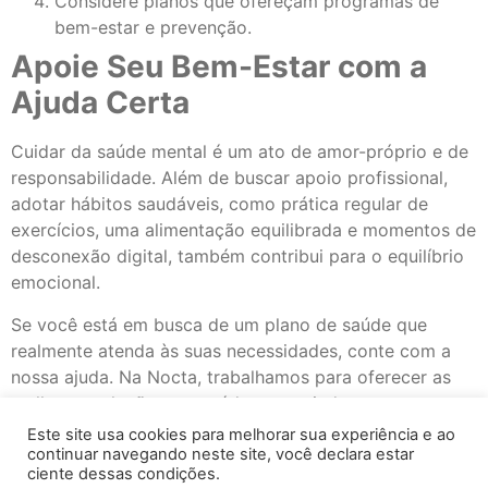
Considere planos que ofereçam programas de
bem-estar e prevenção.
Apoie Seu Bem-Estar com a
Ajuda Certa
Cuidar da saúde mental é um ato de amor-próprio e de
responsabilidade. Além de buscar apoio profissional,
adotar hábitos saudáveis, como prática regular de
exercícios, uma alimentação equilibrada e momentos de
desconexão digital, também contribui para o equilíbrio
emocional.
Se você está em busca de um plano de saúde que
realmente atenda às suas necessidades, conte com a
nossa ajuda. Na Nocta, trabalhamos para oferecer as
melhores soluções em saúde, garantindo o suporte
necessário para o seu bem-estar.
Este site usa cookies para melhorar sua experiência e ao
continuar navegando neste site, você declara estar
Com a tag
blog nocta
nocta
Plano de Saude
planos de
ciente dessas condições.