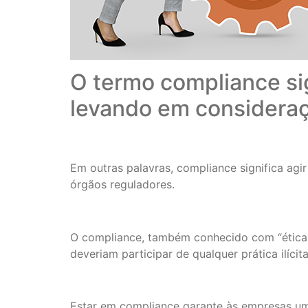
O termo compliance sig
levando em consideraçã
Em outras palavras, compliance significa agi
órgãos reguladores.
O compliance, também conhecido com “ética c
deveriam participar de qualquer prática ilíci
Estar em compliance garante às empresas um