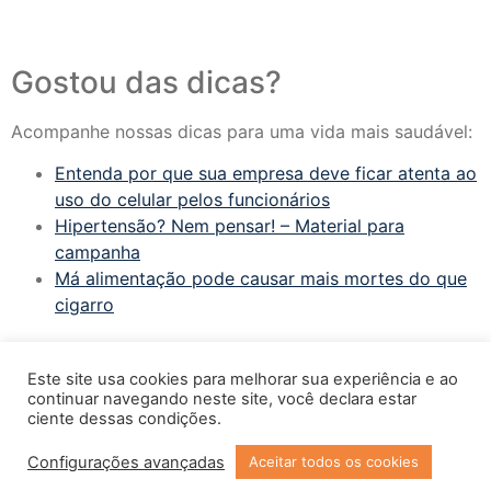
Gostou das dicas?
Acompanhe nossas dicas para uma vida mais saudável:
Entenda por que sua empresa deve ficar atenta ao
uso do celular pelos funcionários
Hipertensão? Nem pensar! – Material para
campanha
Má alimentação pode causar mais mortes do que
cigarro
Fonte: Redação blog Nocta;
Você S/A
Este site usa cookies para melhorar sua experiência e ao
continuar navegando neste site, você declara estar
Com a tag
blog nocta
desconectar
detox
detox redes
ciente dessas condições.
sociais
estresse
nocta
Recursos Humanos
relaxar
Configurações avançadas
Aceitar todos os cookies
Copyright © 2023 Todos os Direitos Reservados