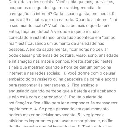
Detox das redes sociais Você sabia que nós, brasileiros,
ocupamos o segundo lugar no ranking mundial de
navegação na internet? Cada usuário gasta, em média, 9
horas e 29 minutos por dia na rede. Quando a internet “cai”
o seu mundo acaba? Você não sabe mais o que fazer?
Então, faça um detox! A verdade é que o mundo
conectado e instantâneo, onde tudo acontece em “tempo
real”, está causando um aumento de ansiedade nas
pessoas. Além da saúde mental, ficar horas no celular
pode causar problemas de postura, visão, sono, ansiedade
e inflamação nas mãos e punhos. Preste atenção nestes
sinais que mostram quando é hora de dar um tempo na
internet e nas redes sociais: 1. Você dorme com o celular
embaixo do travesseiro ou na cabeceira da cama e acorda
para responder às mensagens. 2. Fica ansioso e
angustiado quando percebe que a bateria está acabando
e não está com o carregador. 3. Escuta o alerta de
notificação e fica aflito para ler e responder às mensagens
rapidamente. 4. Se pega pensando em qual momento
poderá mexer no celular novamente. 5. Negligencia
atividades importantes para usar o smartphone e, no fim
do dia, percebe que foi improdutivo. 6. Tenta reduzir as