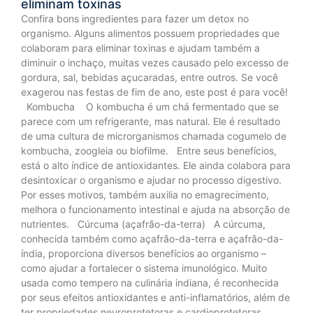
eliminam toxinas
Confira bons ingredientes para fazer um detox no
organismo. Alguns alimentos possuem propriedades que
colaboram para eliminar toxinas e ajudam também a
diminuir o inchaço, muitas vezes causado pelo excesso de
gordura, sal, bebidas açucaradas, entre outros. Se você
exagerou nas festas de fim de ano, este post é para você!
Kombucha O kombucha é um chá fermentado que se
parece com um refrigerante, mas natural. Ele é resultado
de uma cultura de microrganismos chamada cogumelo de
kombucha, zoogleia ou biofilme. Entre seus benefícios,
está o alto índice de antioxidantes. Ele ainda colabora para
desintoxicar o organismo e ajudar no processo digestivo.
Por esses motivos, também auxilia no emagrecimento,
melhora o funcionamento intestinal e ajuda na absorção de
nutrientes. Cúrcuma (açafrão-da-terra) A cúrcuma,
conhecida também como açafrão-da-terra e açafrão-da-
índia, proporciona diversos benefícios ao organismo –
como ajudar a fortalecer o sistema imunológico. Muito
usada como tempero na culinária indiana, é reconhecida
por seus efeitos antioxidantes e anti-inflamatórios, além de
ter propriedades neuroprotetoras e cardioprotetoras.