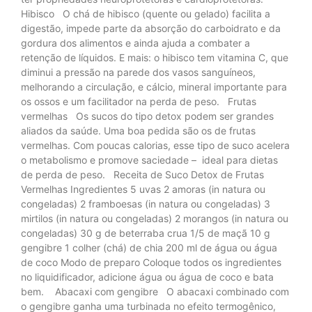
Hibisco O chá de hibisco (quente ou gelado) facilita a
digestão, impede parte da absorção do carboidrato e da
gordura dos alimentos e ainda ajuda a combater a
retenção de líquidos. E mais: o hibisco tem vitamina C, que
diminui a pressão na parede dos vasos sanguíneos,
melhorando a circulação, e cálcio, mineral importante para
os ossos e um facilitador na perda de peso. Frutas
vermelhas Os sucos do tipo detox podem ser grandes
aliados da saúde. Uma boa pedida são os de frutas
vermelhas. Com poucas calorias, esse tipo de suco acelera
o metabolismo e promove saciedade – ideal para dietas
de perda de peso. Receita de Suco Detox de Frutas
Vermelhas Ingredientes 5 uvas 2 amoras (in natura ou
congeladas) 2 framboesas (in natura ou congeladas) 3
mirtilos (in natura ou congeladas) 2 morangos (in natura ou
congeladas) 30 g de beterraba crua 1/5 de maçã 10 g
gengibre 1 colher (chá) de chia 200 ml de água ou água
de coco Modo de preparo Coloque todos os ingredientes
no liquidificador, adicione água ou água de coco e bata
bem. Abacaxi com gengibre O abacaxi combinado com
o gengibre ganha uma turbinada no efeito termogênico,