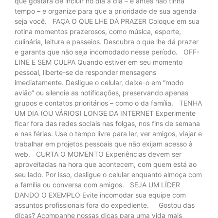
que gostara de incluir no dia a dia – e antes não tinha
tempo – e organize para que a prioridade de sua agenda
seja você. FAÇA O QUE LHE DÁ PRAZER Coloque em sua
rotina momentos prazerosos, como música, esporte,
culinária, leitura e passeios. Descubra o que lhe dá prazer
e garanta que não seja incomodado nesse período. OFF-
LINE E SEM CULPA Quando estiver em seu momento
pessoal, liberte-se de responder mensagens
imediatamente. Desligue o celular, deixe-o em “modo
avião” ou silencie as notificações, preservando apenas
grupos e contatos prioritários – como o da família. TENHA
UM DIA (OU VÁRIOS) LONGE DA INTERNET Experimente
ficar fora das redes sociais nas folgas, nos fins de semana
e nas férias. Use o tempo livre para ler, ver amigos, viajar e
trabalhar em projetos pessoais que não exijam acesso à
web. CURTA O MOMENTO Experiências devem ser
aproveitadas na hora que acontecem, com quem está ao
seu lado. Por isso, desligue o celular enquanto almoça com
a família ou conversa com amigos. SEJA UM LÍDER
DANDO O EXEMPLO Evite incomodar sua equipe com
assuntos profissionais fora do expediente. Gostou das
dicas? Acompanhe nossas dicas para uma vida mais