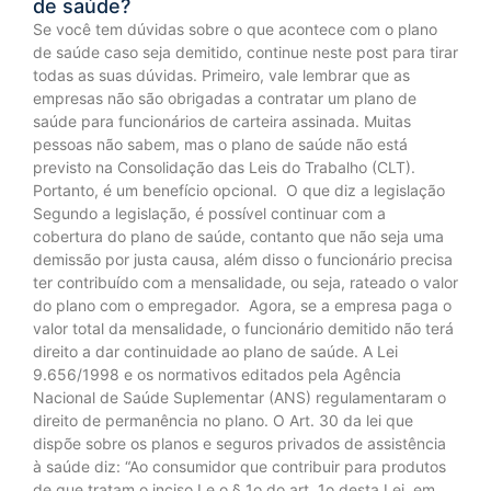
de saúde?
Se você tem dúvidas sobre o que acontece com o plano
de saúde caso seja demitido, continue neste post para tirar
todas as suas dúvidas. Primeiro, vale lembrar que as
empresas não são obrigadas a contratar um plano de
saúde para funcionários de carteira assinada. Muitas
pessoas não sabem, mas o plano de saúde não está
previsto na Consolidação das Leis do Trabalho (CLT).
Portanto, é um benefício opcional. O que diz a legislação
Segundo a legislação, é possível continuar com a
cobertura do plano de saúde, contanto que não seja uma
demissão por justa causa, além disso o funcionário precisa
ter contribuído com a mensalidade, ou seja, rateado o valor
do plano com o empregador. Agora, se a empresa paga o
valor total da mensalidade, o funcionário demitido não terá
direito a dar continuidade ao plano de saúde. A Lei
9.656/1998 e os normativos editados pela Agência
Nacional de Saúde Suplementar (ANS) regulamentaram o
direito de permanência no plano. O Art. 30 da lei que
dispõe sobre os planos e seguros privados de assistência
à saúde diz: “Ao consumidor que contribuir para produtos
de que tratam o inciso I e o § 1o do art. 1o desta Lei, em