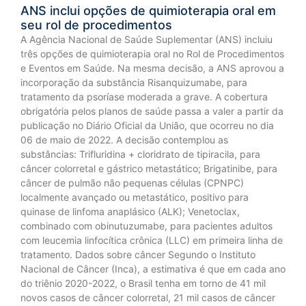
ANS inclui opções de quimioterapia oral em
seu rol de procedimentos
A Agência Nacional de Saúde Suplementar (ANS) incluiu
três opções de quimioterapia oral no Rol de Procedimentos
e Eventos em Saúde. Na mesma decisão, a ANS aprovou a
incorporação da substância Risanquizumabe, para
tratamento da psoríase moderada a grave. A cobertura
obrigatória pelos planos de saúde passa a valer a partir da
publicação no Diário Oficial da União, que ocorreu no dia
06 de maio de 2022. A decisão contemplou as
substâncias: Trifluridina + cloridrato de tipiracila, para
câncer colorretal e gástrico metastático; Brigatinibe, para
câncer de pulmão não pequenas células (CPNPC)
localmente avançado ou metastático, positivo para
quinase de linfoma anaplásico (ALK); Venetoclax,
combinado com obinutuzumabe, para pacientes adultos
com leucemia linfocítica crônica (LLC) em primeira linha de
tratamento. Dados sobre câncer Segundo o Instituto
Nacional de Câncer (Inca), a estimativa é que em cada ano
do triênio 2020-2022, o Brasil tenha em torno de 41 mil
novos casos de câncer colorretal, 21 mil casos de câncer