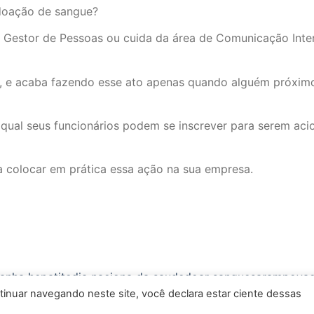
doação de sangue?
 Gestor de Pessoas ou cuida da área de Comunicação Inter
e, e acaba fazendo esse ato apenas quando alguém próximo
qual seus funcionários podem se inscrever para serem a
 colocar em prática essa ação na sua empresa.
nha hepatite
dia naciona da saude
doar sangue
sarampo
va
tinuar navegando neste site, você declara estar ciente dessas
Copyright © 2023 Todos os Direitos Reservados