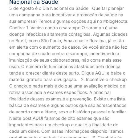
Nacional da Saúde
5 de Agosto é o Dia Nacional da Saúde Que tal planejar
uma campanha para incentivar a promoção da saúde na
sua empresa? Temos algumas opções aqui no #blogNocta.
Confira: 1. Vacina contra o sarampo O sarampo é uma
doença infecciosa altamente contagiosa. Algumas cidades
no Brasil, como São Paulo, Amazonas e Roraima, já estão
em alerta com o aumento de casos. Se você ainda não fez
campanha de saúde contra o sarampo, incentivando a
imunização de seus colaboradores, não corra mais esse
risco. O número de funcionários afastados pela doença
tende a crescer diante deste surto. Clique AQUI e baixe o
material gratuito para divulgação. 2. Incentive o checkup
O checkup nada mais é do que uma avaliação médica de
rotina associada a exames específicos. A principal
finalidade desses exames é a prevenção. Existe uma lista
básica de exames e alguns outros que são acrescentados
de acordo com a idade, sexo e histórico pessoal e familiar.
Neste post AQUI falamos de oito exames que são
importantes para um checkup e qual é a finalidade de
cada um deles. Com essas informações disponibilizamos
gratuitamente o material da campanha. 3. Combate às