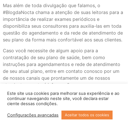
Mas além de toda divulgação que falamos, o
#BlogdaNocta chama a atenção de suas leitoras para a
importância de realizar exames periódicos e
disponibiliza seus consultores para auxilia-las em toda
questão do agendamento e da rede de atendimento de
seu plano da forma mais confortável aos seus clientes.
Caso você necessite de algum apoio para a
contratação de seu plano de saúde, bem como
instruções para agendamentos e rede de atendimento
de seu atual plano, entre em contato conosco por um
de nossos canais que prontamente um de nossos
atendentes prestará informações.
Este site usa cookies para melhorar sua experiência e ao
Com a tag
blogdanocta
nocta
Outubro Rosa
Plano de
continuar navegando neste site, você declara estar
Saude
Plano de Saúde Amil
Plano de Saúde
ciente dessas condições.
Empresarial
Plano de Saúde GNDI
PME
Configurações avançadas
Aceitar todos os cookies
Copyright © 2023 Todos os Direitos Reservados