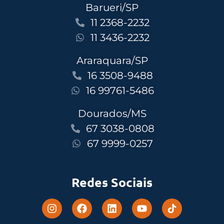
Barueri/SP
11 2368-2232
11 3436-2232
Araraquara/SP
16 3508-9488
16 99761-5486
Dourados/MS
67 3038-0808
67 9999-0257
Redes Sociais