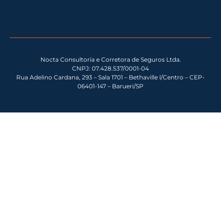
Nocta Consultoria e Corretora de Seguros Ltda.
CNPJ: 07.428.537/0001-04
Rua Adelino Cardana, 293 – Sala 1701 – Bethaville l/Centro – CEP-
06401-147 – Barueri/SP