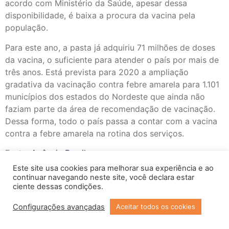
acordo com Ministério da Saúde, apesar dessa
disponibilidade, é baixa a procura da vacina pela
população.
Para este ano, a pasta já adquiriu 71 milhões de doses
da vacina, o suficiente para atender o país por mais de
três anos. Está prevista para 2020 a ampliação
gradativa da vacinação contra febre amarela para 1.101
municípios dos estados do Nordeste que ainda não
faziam parte da área de recomendação de vacinação.
Dessa forma, todo o país passa a contar com a vacina
contra a febre amarela na rotina dos serviços.
Fonte:
Agência Brasil
Fotografia: Tomaz Silva/Agência Brasil
Este site usa cookies para melhorar sua experiência e ao
continuar navegando neste site, você declara estar
Com a tag
blog nocta
febre amarela
ministério da
ciente dessas condições.
saúde
vacina
vacina febre amarela
Configurações avançadas
Aceitar todos os cookies
Copyright © 2023 Todos os Direitos Reservados