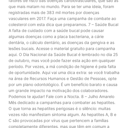
fatores de risco das doenças cardiovasculares, que são as
que mais matam no mundo. Para se ter uma ideia, foram
registradas mais de 383 mil mortes por doenças
vasculares em 2017. Faça uma campanha de combate ao
colesterol com esta dica que preparamos. 7 – Saúde Bucal
A falta de cuidado com a saúde bucal pode causar
algumas doenças como a placa bacteriana, a cárie
dentária, o cálculo dentário, as doenças da gengiva e as
lesões bucais. Acesse o material gratuito para campanha
aqui. O Dia Nacional da Saúde Bucal é lembrado no dia 25
de outubro, mas você pode fazer esta ação em qualquer
período. Por vezes, a má condição de higiene é pela falta
de oportunidade. Aqui vai uma dica extra: se você trabalha
na área de Recursos Humanos e Gestão de Pessoas, opte
por um plano odontológico. É um benefício barato e causa
um grande impacto na motivação dos colaboradores.
Podemos te ajudar! Fale com a Nocta. 8 – Julho Amarelo
Mês dedicado a campanhas para combater as hepatites.
O que torna as hepatites perigosas é o silêncio: muitas
vezes não manifestam sintoma algum. As hepatites A, B e
C são provocadas por vírus que pertencem a famílias
completamente diferentes, mas que têm em comum a