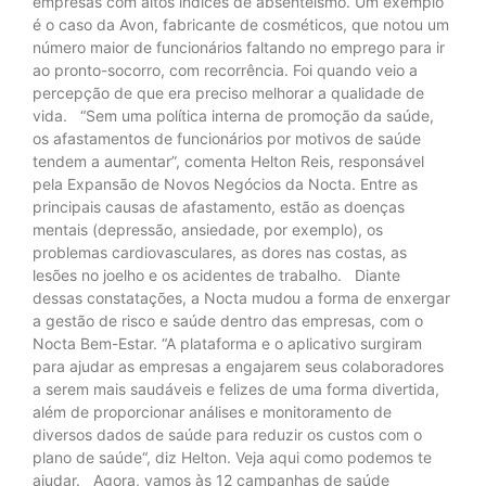
empresas com altos índices de absenteísmo. Um exemplo
é o caso da Avon, fabricante de cosméticos, que notou um
número maior de funcionários faltando no emprego para ir
ao pronto-socorro, com recorrência. Foi quando veio a
percepção de que era preciso melhorar a qualidade de
vida. “Sem uma política interna de promoção da saúde,
os afastamentos de funcionários por motivos de saúde
tendem a aumentar”, comenta Helton Reis, responsável
pela Expansão de Novos Negócios da Nocta. Entre as
principais causas de afastamento, estão as doenças
mentais (depressão, ansiedade, por exemplo), os
problemas cardiovasculares, as dores nas costas, as
lesões no joelho e os acidentes de trabalho. Diante
dessas constatações, a Nocta mudou a forma de enxergar
a gestão de risco e saúde dentro das empresas, com o
Nocta Bem-Estar. “A plataforma e o aplicativo surgiram
para ajudar as empresas a engajarem seus colaboradores
a serem mais saudáveis e felizes de uma forma divertida,
além de proporcionar análises e monitoramento de
diversos dados de saúde para reduzir os custos com o
plano de saúde“, diz Helton. Veja aqui como podemos te
ajudar. Agora, vamos às 12 campanhas de saúde