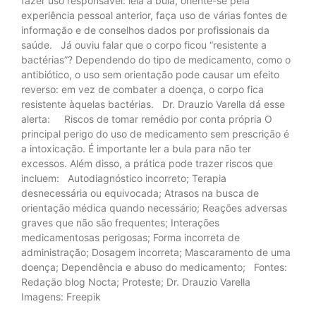
fazer uso responsável: leia a bula, oriente-se pela
experiência pessoal anterior, faça uso de várias fontes de
informação e de conselhos dados por profissionais da
saúde. Já ouviu falar que o corpo ficou “resistente a
bactérias”? Dependendo do tipo de medicamento, como o
antibiótico, o uso sem orientação pode causar um efeito
reverso: em vez de combater a doença, o corpo fica
resistente àquelas bactérias. Dr. Drauzio Varella dá esse
alerta: Riscos de tomar remédio por conta própria O
principal perigo do uso de medicamento sem prescrição é
a intoxicação. É importante ler a bula para não ter
excessos. Além disso, a prática pode trazer riscos que
incluem: Autodiagnóstico incorreto; Terapia
desnecessária ou equivocada; Atrasos na busca de
orientação médica quando necessário; Reações adversas
graves que não são frequentes; Interações
medicamentosas perigosas; Forma incorreta de
administração; Dosagem incorreta; Mascaramento de uma
doença; Dependência e abuso do medicamento; Fontes:
Redação blog Nocta; Proteste; Dr. Drauzio Varella
Imagens: Freepik