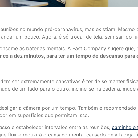
 reuniões no mundo pré-coronavírus, mas existiam. Mesmo q
 andar um pouco. Agora, é só trocar de tela, sem sair do l
some as baterias mentais. A Fast Company sugere que, p
co a dez minutos, para ter um tempo de descanso para 
odem ser extremamente cansativas é ter de se manter fi
mude de um lado para o outro, incline-se na cadeira, mude 
é desligar a câmera por um tempo. Também é recomendado
or em superfícies que permitam isso.
asso e estabelecer intervalos entre as reuniões,
caminhe e 
ngue fluir e reduzirá o cansaço mental causado pela fadiga f