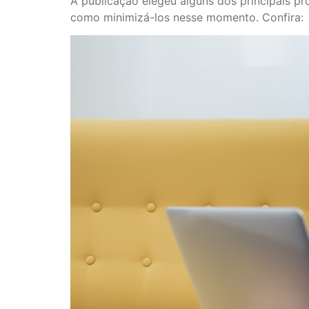
A publicação elegeu alguns dos principais 
como minimizá-los nesse momento. Confira: