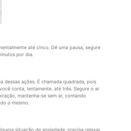
mentalmente até cinco. Dê uma pausa, segure
inutos por dia.
 uma dessas ações. É chamada quadrada, pois
cê conta, lentamente, até três. Segure o ar
piração, mantenha-se sem ar, contando
ndo o mesmo.
lguma situação de ansiedade, precisa relaxar