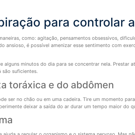
piração para controlar 
maneiras, como: agitação, pensamentos obsessivos, dificul
do ansioso, é possível amenizar esse sentimento com exerc
e alguns minutos do dia para se concentrar nela. Prestar 
 são suficientes.
xa toráxica e do abdômen
de ser no chão ou em uma cadeira. Tire um momento para re
xperimente deixar a saída do ar durar um tempo maior do q
gma
 e ajuda a regular o organismo e o sistema nervoso. Mas nã