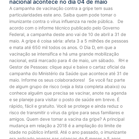
nacional acontece no dia 04 de maio
A campanha de vacinação contra a gripe tem suas
particularidades este ano. Saiba quem pode tomar o
imunizante contra o vírus influenza na rede pública. De
acordo com o informe técnico publicado pelo Governo
Federal, a campanha deste ano vai de 10 de abril a 31 de
maio. A gripe é coisa séria: afeta 3 a 5 milhões de pessoas
e mata até 650 mil todos os anos. O Dia D, em que a
vacinação se intensifica e há uma grande mobilização
nacional, está marcado para 4 de maio, um sábado. RH e
Gestor de Pessoas: clique aqui e baixe o cartaz oficial da
campanha do Ministério da Saúde que acontece até 31 de
maio. Informe os seus colaboradores! Se você faz parte
de algum grupo de risco (veja a lista completa abaixo) ou
conhece alguém que precisa se vacinar, anote na agenda
e se planeje para visitar o posto de saúde em breve. É
rápido, fácil e gratuito. Você se protege e ainda reduz o
risco de transmitir o vírus da gripe para seus familiares e
amigos. Quem deve tomar a vacina da gripe? A principal
mudança em relação a 2018 é a ampliação do limite de
idade no público infantil. Até o ano passado, o imunizante
era aplicado apenas nas crianças de 6 meses a 5 anos