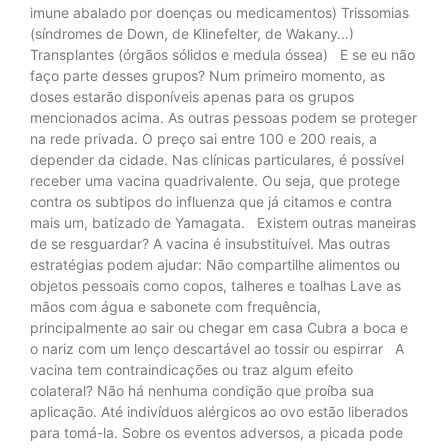
imune abalado por doenças ou medicamentos) Trissomias
(síndromes de Down, de Klinefelter, de Wakany…)
Transplantes (órgãos sólidos e medula óssea) E se eu não
faço parte desses grupos? Num primeiro momento, as
doses estarão disponíveis apenas para os grupos
mencionados acima. As outras pessoas podem se proteger
na rede privada. O preço sai entre 100 e 200 reais, a
depender da cidade. Nas clínicas particulares, é possível
receber uma vacina quadrivalente. Ou seja, que protege
contra os subtipos do influenza que já citamos e contra
mais um, batizado de Yamagata. Existem outras maneiras
de se resguardar? A vacina é insubstituível. Mas outras
estratégias podem ajudar: Não compartilhe alimentos ou
objetos pessoais como copos, talheres e toalhas Lave as
mãos com água e sabonete com frequência,
principalmente ao sair ou chegar em casa Cubra a boca e
o nariz com um lenço descartável ao tossir ou espirrar A
vacina tem contraindicações ou traz algum efeito
colateral? Não há nenhuma condição que proíba sua
aplicação. Até indivíduos alérgicos ao ovo estão liberados
para tomá-la. Sobre os eventos adversos, a picada pode