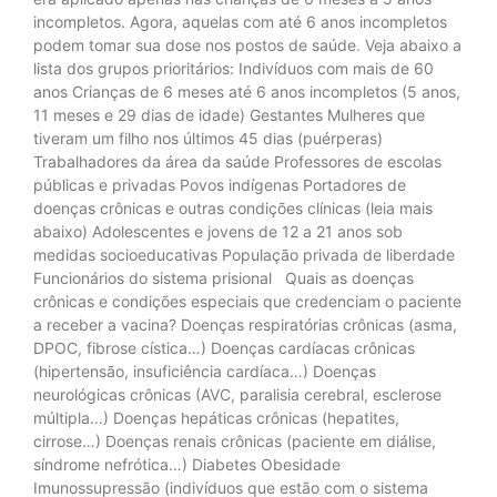
incompletos. Agora, aquelas com até 6 anos incompletos
podem tomar sua dose nos postos de saúde. Veja abaixo a
lista dos grupos prioritários: Indivíduos com mais de 60
anos Crianças de 6 meses até 6 anos incompletos (5 anos,
11 meses e 29 dias de idade) Gestantes Mulheres que
tiveram um filho nos últimos 45 dias (puérperas)
Trabalhadores da área da saúde Professores de escolas
públicas e privadas Povos indígenas Portadores de
doenças crônicas e outras condições clínicas (leia mais
abaixo) Adolescentes e jovens de 12 a 21 anos sob
medidas socioeducativas População privada de liberdade
Funcionários do sistema prisional Quais as doenças
crônicas e condições especiais que credenciam o paciente
a receber a vacina? Doenças respiratórias crônicas (asma,
DPOC, fibrose cística…) Doenças cardíacas crônicas
(hipertensão, insuficiência cardíaca…) Doenças
neurológicas crônicas (AVC, paralisia cerebral, esclerose
múltipla…) Doenças hepáticas crônicas (hepatites,
cirrose…) Doenças renais crônicas (paciente em diálise,
síndrome nefrótica…) Diabetes Obesidade
Imunossupressão (indivíduos que estão com o sistema