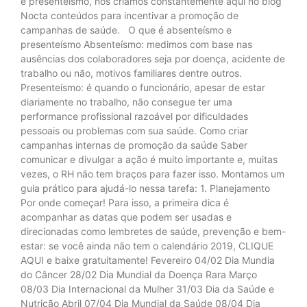
e presenteísmo, nós criamos constantemente aqui no blog
Nocta conteúdos para incentivar a promoção de
campanhas de saúde. O que é absenteísmo e
presenteísmo Absenteísmo: medimos com base nas
ausências dos colaboradores seja por doença, acidente de
trabalho ou não, motivos familiares dentre outros.
Presenteísmo: é quando o funcionário, apesar de estar
diariamente no trabalho, não consegue ter uma
performance profissional razoável por dificuldades
pessoais ou problemas com sua saúde. Como criar
campanhas internas de promoção da saúde Saber
comunicar e divulgar a ação é muito importante e, muitas
vezes, o RH não tem braços para fazer isso. Montamos um
guia prático para ajudá-lo nessa tarefa: 1. Planejamento
Por onde começar! Para isso, a primeira dica é
acompanhar as datas que podem ser usadas e
direcionadas como lembretes de saúde, prevenção e bem-
estar: se você ainda não tem o calendário 2019, CLIQUE
AQUI e baixe gratuitamente! Fevereiro 04/02 Dia Mundia
do Câncer 28/02 Dia Mundial da Doença Rara Março
08/03 Dia Internacional da Mulher 31/03 Dia da Saúde e
Nutrição Abril 07/04 Dia Mundial da Saúde 08/04 Dia