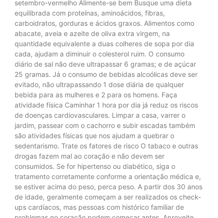
setembro-vermelho Alimente-se bem Busque uma dieta
equilibrada com proteínas, aminoácidos, fibras,
carboidratos, gorduras e ácidos graxos. Alimentos como
abacate, aveia e azeite de oliva extra virgem, na
quantidade equivalente a duas colheres de sopa por dia
cada, ajudam a diminuir o colesterol ruim. O consumo
diário de sal não deve ultrapassar 6 gramas; e de açúcar
25 gramas. Já o consumo de bebidas alcoólicas deve ser
evitado, não ultrapassando 1 dose diária de qualquer
bebida para as mulheres e 2 para os homens. Faça
atividade física Caminhar 1 hora por dia já reduz os riscos
de doenças cardiovasculares. Limpar a casa, varrer o
jardim, passear com o cachorro e subir escadas também
são atividades físicas que nos ajudam a quebrar o
sedentarismo. Trate os fatores de risco O tabaco e outras
drogas fazem mal ao coração e não devem ser
consumidos. Se for hipertenso ou diabético, siga o
tratamento corretamente conforme a orientação médica e,
se estiver acima do peso, perca peso. A partir dos 30 anos
de idade, geralmente começam a ser realizados os check-
ups cardíacos, mas pessoas com histórico familiar de
problemas no coração podem começar antes. Aproveite