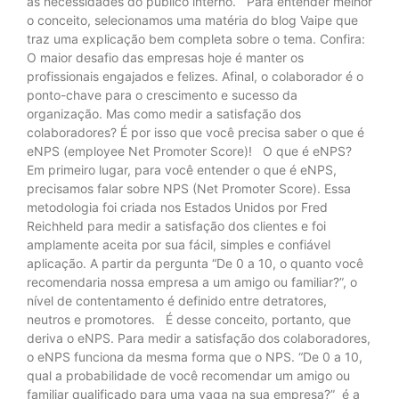
às necessidades do público interno. Para entender melhor
o conceito, selecionamos uma matéria do blog Vaipe que
traz uma explicação bem completa sobre o tema. Confira:
O maior desafio das empresas hoje é manter os
profissionais engajados e felizes. Afinal, o colaborador é o
ponto-chave para o crescimento e sucesso da
organização. Mas como medir a satisfação dos
colaboradores? É por isso que você precisa saber o que é
eNPS (employee Net Promoter Score)! O que é eNPS?
Em primeiro lugar, para você entender o que é eNPS,
precisamos falar sobre NPS (Net Promoter Score). Essa
metodologia foi criada nos Estados Unidos por Fred
Reichheld para medir a satisfação dos clientes e foi
amplamente aceita por sua fácil, simples e confiável
aplicação. A partir da pergunta “De 0 a 10, o quanto você
recomendaria nossa empresa a um amigo ou familiar?”, o
nível de contentamento é definido entre detratores,
neutros e promotores. É desse conceito, portanto, que
deriva o eNPS. Para medir a satisfação dos colaboradores,
o eNPS funciona da mesma forma que o NPS. “De 0 a 10,
qual a probabilidade de você recomendar um amigo ou
familiar qualificado para uma vaga na sua empresa?” é a