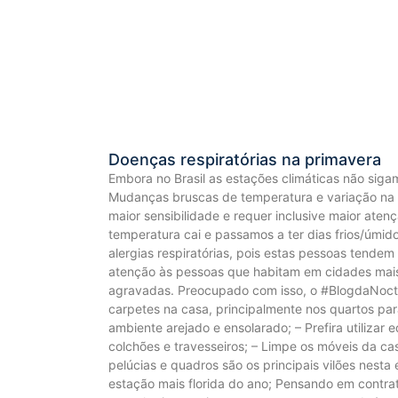
Doenças respiratórias na primavera
Embora no Brasil as estações climáticas não sig
Mudanças bruscas de temperatura e variação na u
maior sensibilidade e requer inclusive maior at
temperatura cai e passamos a ter dias frios/úmi
alergias respiratórias, pois estas pessoas tendem
atenção às pessoas que habitam em cidades mais
agravadas. Preocupado com isso, o #BlogdaNocta 
carpetes na casa, principalmente nos quartos par
ambiente arejado e ensolarado; – Prefira utiliza
colchões e travesseiros; – Limpe os móveis da c
pelúcias e quadros são os principais vilões nes
estação mais florida do ano; Pensando em contr