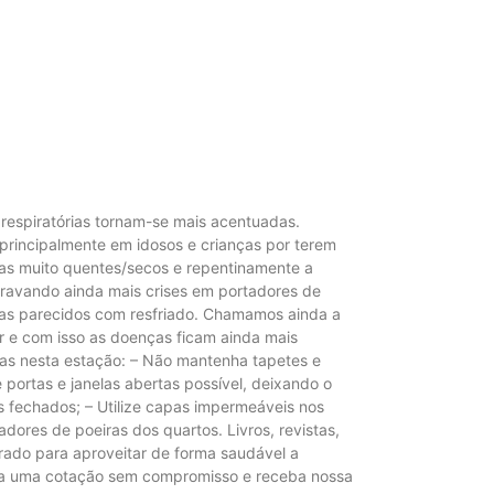
respiratórias tornam-se mais acentuadas.
principalmente em idosos e crianças por terem
ias muito quentes/secos e repentinamente a
gravando ainda mais crises em portadores de
ntomas parecidos com resfriado. Chamamos ainda a
 e com isso as doenças ficam ainda mais
ras nesta estação: – Não mantenha tapetes e
portas e janelas abertas possível, deixando o
s fechados; – Utilize capas impermeáveis nos
ores de poeiras dos quartos. Livros, revistas,
rado para aproveitar de forma saudável a
aça uma cotação sem compromisso e receba nossa