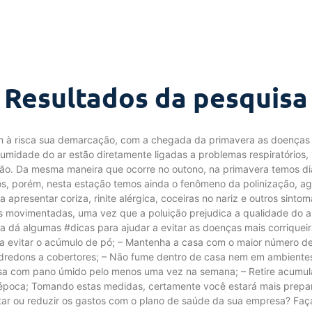
Resultados da pesquisa
am à risca sua demarcação, com a chegada da primavera as doenças 
midade do ar estão diretamente ligadas a problemas respiratórios, 
enção. Da mesma maneira que ocorre no outono, na primavera temos d
dos, porém, nesta estação temos ainda o fenômeno da polinização, a
 a apresentar coriza, rinite alérgica, coceiras no nariz e outros si
 movimentadas, uma vez que a poluição prejudica a qualidade do ar
dá algumas #dicas para ajudar a evitar as doenças mais corriquei
a evitar o acúmulo de pó; – Mantenha a casa com o maior número de 
r edredons a cobertores; – Não fume dentro de casa nem em ambiente
asa com pano úmido pelo menos uma vez na semana; – Retire acumulad
ta época; Tomando estas medidas, certamente você estará mais prepa
atar ou reduzir os gastos com o plano de saúde da sua empresa? F