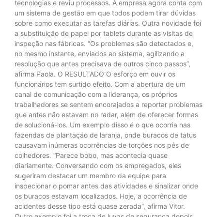
tecnologias e reviu processos. A empresa agora conta com
um sistema de gestão em que todos podem tirar dúvidas
sobre como executar as tarefas diárias. Outra novidade foi
a substituição de papel por tablets durante as visitas de
inspeção nas fábricas. “Os problemas são detectados e,
no mesmo instante, enviados ao sistema, agilizando a
resolução que antes precisava de outros cinco passos”,
afirma Paola. O RESULTADO O esforço em ouvir os
funcionários tem surtido efeito. Com a abertura de um
canal de comunicação com a liderança, os próprios
trabalhadores se sentem encorajados a reportar problemas
que antes não estavam no radar, além de oferecer formas
de solucioná-los. Um exemplo disso é o que ocorria nas
fazendas de plantação de laranja, onde buracos de tatus
causavam inúmeras ocorrências de torções nos pés de
colhedores. “Parece bobo, mas acontecia quase
diariamente. Conversando com os empregados, eles
sugeriram destacar um membro da equipe para
inspecionar o pomar antes das atividades e sinalizar onde
os buracos estavam localizados. Hoje, a ocorrência de
acidentes desse tipo está quase zerada”, afirma Vitor.
Outro exemplo foi a troca de luvas de segurança depois