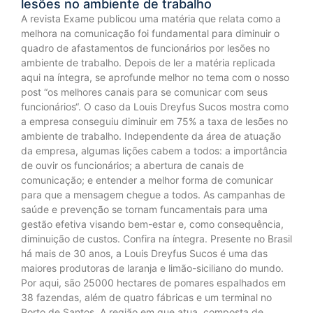
lesões no ambiente de trabalho
A revista Exame publicou uma matéria que relata como a
melhora na comunicação foi fundamental para diminuir o
quadro de afastamentos de funcionários por lesões no
ambiente de trabalho. Depois de ler a matéria replicada
aqui na íntegra, se aprofunde melhor no tema com o nosso
post “os melhores canais para se comunicar com seus
funcionários“. O caso da Louis Dreyfus Sucos mostra como
a empresa conseguiu diminuir em 75% a taxa de lesões no
ambiente de trabalho. Independente da área de atuação
da empresa, algumas lições cabem a todos: a importância
de ouvir os funcionários; a abertura de canais de
comunicação; e entender a melhor forma de comunicar
para que a mensagem chegue a todos. As campanhas de
saúde e prevenção se tornam funcamentais para uma
gestão efetiva visando bem-estar e, como consequência,
diminuição de custos. Confira na íntegra. Presente no Brasil
há mais de 30 anos, a Louis Dreyfus Sucos é uma das
maiores produtoras de laranja e limão-siciliano do mundo.
Por aqui, são 25000 hectares de pomares espalhados em
38 fazendas, além de quatro fábricas e um terminal no
Porto de Santos. A região em que atua, composta de