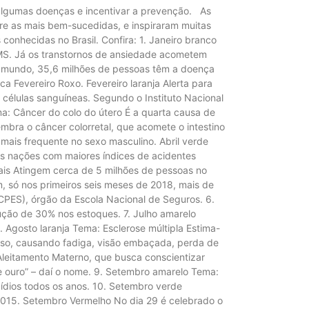
e algumas doenças e incentivar a prevenção. As
e as mais bem-sucedidas, e inspiraram muitas
conhecidas no Brasil. Confira: 1. Janeiro branco
OMS. Já os transtornos de ansiedade acometem
no mundo, 35,6 milhões de pessoas têm a doença
ica Fevereiro Roxo. Fevereiro laranja Alerta para
células sanguíneas. Segundo o Instituto Nacional
ma: Câncer do colo do útero É a quarta causa de
mbra o câncer colorretal, que acomete o intestino
 mais frequente no sexo masculino. Abril verde
as nações com maiores índices de acidentes
nais Atingem cerca de 5 milhões de pessoas no
, só nos primeiros seis meses de 2018, mais de
CPES), órgão da Escola Nacional de Seguros. 6.
ção de 30% nos estoques. 7. Julho amarelo
. Agosto laranja Tema: Esclerose múltipla Estima-
oso, causando fadiga, visão embaçada, perda de
Aleitamento Materno, que busca conscientizar
ouro” – daí o nome. 9. Setembro amarelo Tema:
dios todos os anos. 10. Setembro verde
2015. Setembro Vermelho No dia 29 é celebrado o