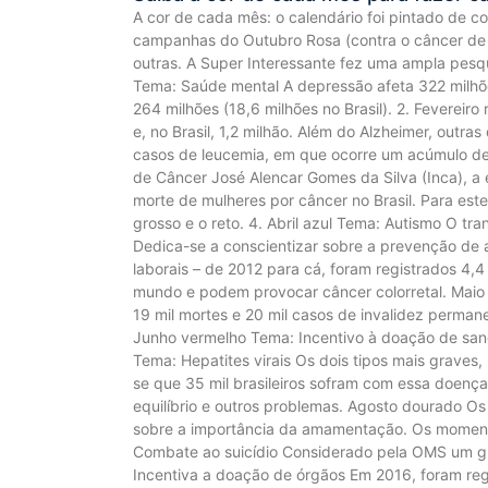
A cor de cada mês: o calendário foi pintado de 
campanhas do Outubro Rosa (contra o câncer de 
outras. A Super Interessante fez uma ampla pesqui
Tema: Saúde mental A depressão afeta 322 milhõ
264 milhões (18,6 milhões no Brasil). 2. Feverei
e, no Brasil, 1,2 milhão. Além do Alzheimer, outra
casos de leucemia, em que ocorre um acúmulo de 
de Câncer José Alencar Gomes da Silva (Inca), a 
morte de mulheres por câncer no Brasil. Para est
grosso e o reto. 4. Abril azul Tema: Autismo O tr
Dedica-se a conscientizar sobre a prevenção de 
laborais – de 2012 para cá, foram registrados 4,
mundo e podem provocar câncer colorretal. Maio 
19 mil mortes e 20 mil casos de invalidez perma
Junho vermelho Tema: Incentivo à doação de san
Tema: Hepatites virais Os dois tipos mais graves,
se que 35 mil brasileiros sofram com essa doenç
equilíbrio e outros problemas. Agosto dourado O
sobre a importância da amamentação. Os moment
Combate ao suicídio Considerado pela OMS um gr
Incentiva a doação de órgãos Em 2016, foram re