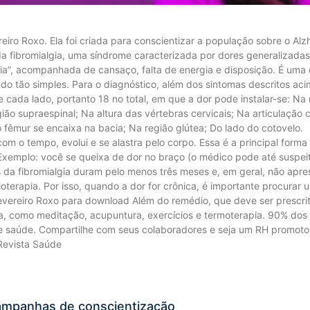
ro Roxo. Ela foi criada para conscientizar a população sobre o A
r da fibromialgia, uma síndrome caracterizada por dores generalizada
ória”, acompanhada de cansaço, falta de energia e disposição. É uma 
ndo tão simples. Para o diagnóstico, além dos sintomas descritos ac
cada lado, portanto 18 no total, em que a dor pode instalar-se: Na
ião supraespinal; Na altura das vértebras cervicais; Na articulação 
o fêmur se encaixa na bacia; Na região glútea; Do lado do cotovelo.
 com o tempo, evolui e se alastra pelo corpo. Essa é a principal fo
Exemplo: você se queixa de dor no braço (o médico pode até suspeitar
s da fibromialgia duram pelo menos três meses e, em geral, não apre
sioterapia. Por isso, quando a dor for crônica, é importante procurar 
reiro Roxo para download Além do remédio, que deve ser prescrito 
da, como meditação, acupuntura, exercícios e termoterapia. 90% do
e saúde. Compartilhe com seus colaboradores e seja um RH promotor
 Revista Saúde
campanhas de conscientização