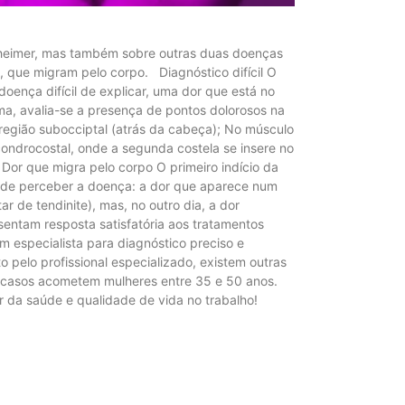
lzheimer, mas também sobre outras duas doenças
s, que migram pelo corpo. Diagnóstico difícil O
doença difícil de explicar, uma dor que está no
ima, avalia-se a presença de pontos dolorosos na
 região subocciptal (atrás da cabeça); No músculo
condrocostal, onde a segunda costela se insere no
 Dor que migra pelo corpo O primeiro indício da
rma de perceber a doença: a dor que aparece num
 de tendinite), mas, no outro dia, a dor
sentam resposta satisfatória aos tratamentos
um especialista para diagnóstico preciso e
pelo profissional especializado, existem outras
s casos acometem mulheres entre 35 e 50 anos.
 da saúde e qualidade de vida no trabalho!