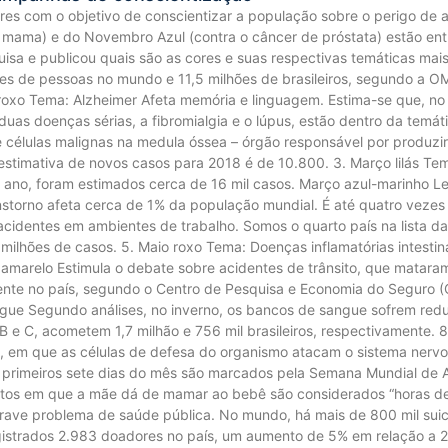
cores com o objetivo de conscientizar a população sobre o perigo d
mama) e do Novembro Azul (contra o câncer de próstata) estão entr
sa e publicou quais são as cores e suas respectivas temáticas mais 
es de pessoas no mundo e 11,5 milhões de brasileiros, segundo a 
ro roxo Tema: Alzheimer Afeta memória e linguagem. Estima-se que, 
s duas doenças sérias, a fibromialgia e o lúpus, estão dentro da temát
células malignas na medula óssea – órgão responsável por produzir 
estimativa de novos casos para 2018 é de 10.800. 3. Março lilás Te
e ano, foram estimados cerca de 16 mil casos. Março azul-marinho Le
anstorno afeta cerca de 1% da população mundial. É até quatro vezes
acidentes em ambientes de trabalho. Somos o quarto país na lista d
4 milhões de casos. 5. Maio roxo Tema: Doenças inflamatórias intesti
amarelo Estimula o debate sobre acidentes de trânsito, que mataram
nente no país, segundo o Centro de Pesquisa e Economia do Seguro (
gue Segundo análises, no inverno, os bancos de sangue sofrem redu
 B e C, acometem 1,7 milhão e 756 mil brasileiros, respectivamente. 8
a, em que as células de defesa do organismo atacam o sistema nerv
s primeiros sete dias do mês são marcados pela Semana Mundial de 
os em que a mãe dá de mamar ao bebê são considerados “horas de 
ave problema de saúde pública. No mundo, há mais de 800 mil suicí
gistrados 2.983 doadores no país, um aumento de 5% em relação a 