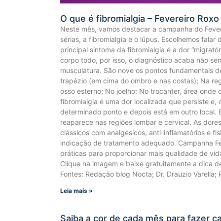
O que é fibromialgia – Fevereiro Roxo
Neste mês, vamos destacar a campanha do Feverei
sérias, a fibromialgia e o lúpus. Escolhemos fala
principal sintoma da fibromialgia é a dor “migrat
corpo todo, por isso, o diagnóstico acaba não se
musculatura. São nove os pontos fundamentais de 
trapézio (em cima do ombro e nas costas); Na reg
osso esterno; No joelho; No trocanter, área onde 
fibromialgia é uma dor localizada que persiste e,
determinado ponto e depois está em outro local. 
reaparece nas regiões lombar e cervical. As dore
clássicos com analgésicos, anti-inflamatórios e fi
indicação de tratamento adequado. Campanha Feve
práticas para proporcionar mais qualidade de vi
Clique na imagem e baixe gratuitamente a dica d
Fontes: Redação blog Nocta; Dr. Drauzio Varella;
Leia mais »
Saiba a cor de cada mês para fazer 