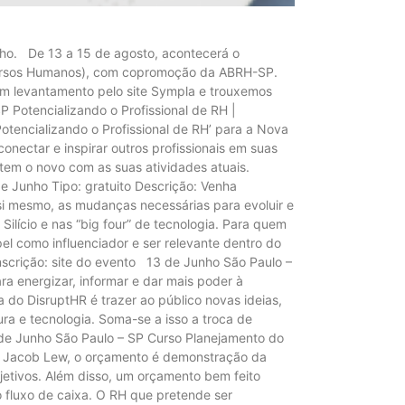
lho. De 13 a 15 de agosto, acontecerá o
ecursos Humanos), com copromoção da ABRH-SP.
um levantamento pelo site Sympla e trouxemos
Potencializando o Profissional de RH |
tencializando o Profissional de RH’ para a Nova
nectar e inspirar outros profissionais em suas
tem o novo com as suas atividades atuais.
de Junho Tipo: gratuito Descrição: Venha
si mesmo, as mudanças necessárias para evoluir e
Silício e nas “big four” de tecnologia. Para quem
el como influenciador e ser relevante dentro do
nscrição: site do evento 13 de Junho São Paulo –
 energizar, informar e dar mais poder à
do DisruptHR é trazer ao público novas ideias,
ra e tecnologia. Soma-se a isso a troca de
3 de Junho São Paulo – SP Curso Planejamento do
o Jacob Lew, o orçamento é demonstração da
jetivos. Além disso, um orçamento bem feito
 fluxo de caixa. O RH que pretende ser