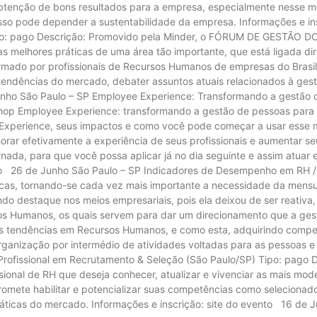
 obtenção de bons resultados para a empresa, especialmente nesse m
so pode depender a sustentabilidade da empresa. Informações e ins
o: pago Descrição: Promovido pela Minder, o FÓRUM DE GESTÃO DO
as melhores práticas de uma área tão importante, que está ligada 
rmado por profissionais de Recursos Humanos de empresas do Brasi
tendências do mercado, debater assuntos atuais relacionados à ges
unho São Paulo – SP Employee Experience: Transformando a gestão 
shop Employee Experience: transformando a gestão de pessoas para 
Experience, seus impactos e como você pode começar a usar esse m
ar efetivamente a experiência de seus profissionais e aumentar s
ada, para que você possa aplicar já no dia seguinte e assim atuar
vento 26 de Junho São Paulo – SP Indicadores de Desempenho em RH 
icas, tornando-se cada vez mais importante a necessidade da mensur
ndo destaque nos meios empresariais, pois ela deixou de ser reativ
 Humanos, os quais servem para dar um direcionamento que a gestã
vas tendências em Recursos Humanos, e como esta, adquirindo compet
rganização por intermédio de atividades voltadas para as pessoas e p
rofissional em Recrutamento & Seleção (São Paulo/SP) Tipo: pago De
ional de RH que deseja conhecer, atualizar e vivenciar as mais mod
promete habilitar e potencializar suas competências como selecionad
ráticas do mercado. Informações e inscrição: site do evento 16 