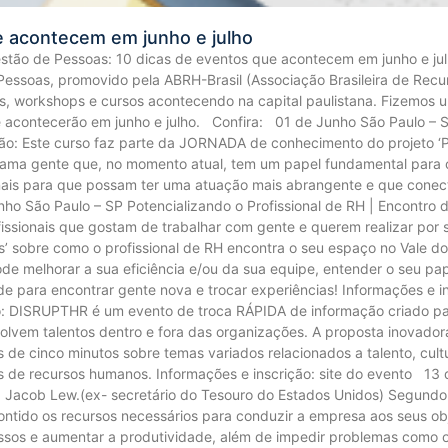
e acontecem em junho e julho
stão de Pessoas: 10 dicas de eventos que acontecem em junho e ju
essoas, promovido pela ABRH-Brasil (Associação Brasileira de R
os, workshops e cursos acontecendo na capital paulistana. Fizemos 
contecerão em junho e julho. Confira: 01 de Junho São Paulo – SP 
o: Este curso faz parte da JORNADA de conhecimento do projeto ‘Po
 ama gente que, no momento atual, tem um papel fundamental para co
ionais para que possam ter uma atuação mais abrangente e que conec
nho São Paulo – SP Potencializando o Profissional de RH | Encontro 
issionais que gostam de trabalhar com gente e querem realizar por 
s’ sobre como o profissional de RH encontra o seu espaço no Vale do 
ode melhorar a sua eficiência e/ou da sua equipe, entender o seu pap
e para encontrar gente nova e trocar experiências! Informações e i
: DISRUPTHR é um evento de troca RÁPIDA de informação criado para
vem talentos dentro e fora das organizações. A proposta inovadora 
de cinco minutos sobre temas variados relacionados a talento, cultu
nais de recursos humanos. Informações e inscrição: site do evento 1
 Jacob Lew.(ex- secretário do Tesouro do Estados Unidos) Segund
ontido os recursos necessários para conduzir a empresa aos seus ob
essos e aumentar a produtividade, além de impedir problemas como o