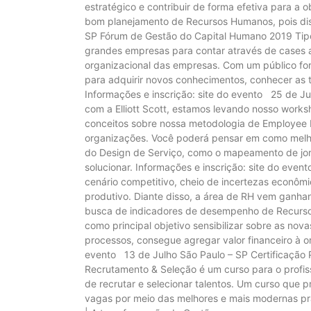
estratégico e contribuir de forma efetiva para a
bom planejamento de Recursos Humanos, pois dis
SP Fórum de Gestão do Capital Humano 2019 Tip
grandes empresas para contar através de cases 
organizacional das empresas. Com um público fo
para adquirir novos conhecimentos, conhecer as 
Informações e inscrição: site do evento 25 de J
com a Elliott Scott, estamos levando nosso work
conceitos sobre nossa metodologia de Employee 
organizações. Você poderá pensar em como melhor
do Design de Serviço, como o mapeamento de jorn
solucionar. Informações e inscrição: site do e
cenário competitivo, cheio de incertezas econôm
produtivo. Diante disso, a área de RH vem ganha
busca de indicadores de desempenho de Recursos
como principal objetivo sensibilizar sobre as no
processos, consegue agregar valor financeiro à o
evento 13 de Julho São Paulo – SP Certificação P
Recrutamento & Seleção é um curso para o profiss
de recrutar e selecionar talentos. Um curso que 
vagas por meio das melhores e mais modernas p