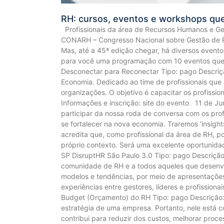
RH: cursos, eventos e workshops qu
Profissionais da área de Recursos Humanos e Ge
CONARH – Congresso Nacional sobre Gestão de P
Mas, até a 45ª edição chegar, há diversos event
para você uma programação com 10 eventos que a
Desconectar para Reconectar Tipo: pago Descriçã
Economia. Dedicado ao time de profissionais que
organizações. O objetivo é capacitar os profiss
Informações e inscrição: site do evento 11 de Ju
participar da nossa roda de conversa com os prof
se fortalecer na nova economia. Traremos ‘insight
acredita que, como profissional da área de RH, p
próprio contexto. Será uma excelente oportunidad
SP DisruptHR São Paulo 3.0 Tipo: pago Descrição
comunidade de RH e a todos aqueles que desenvol
modelos e tendências, por meio de apresentações 
experiências entre gestores, líderes e profissio
Budget (Orçamento) do RH Tipo: pago Descrição:
estratégia de uma empresa. Portanto, nele está c
contribui para reduzir dos custos, melhorar proc