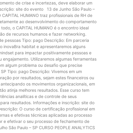
omento de crise e incertezas, deve elaborar um
crição: site do evento 13 de Junho São Paulo –
 CAPITAL HUMANO traz profissionais de RH de
diretamente ao desenvolvimento do comportamento
l todo, o CAPITAL HUMANO é o encontro ideal
tão de recursos humanos e fazer networking.
de pessoas Tipo: pago Descrição: Em parceria
o inovaBra habitat e apresentaremos alguns
indset para impactar positivamente pessoas e
eu engajamento. Utilizaremos algumas ferramentas
 em algum problema ou desafio que precise
/ SP Tipo: pago Descrição: Vivemos em um
ação por resultados, sejam estes financeiros ou
a, antecipando os movimentos organizacionais, em
o atinja melhores resultados. Esse curso tem
ências analíticas e de controle de seus
ara resultados. Informações e inscrição: site do
scrição: O curso de certificação profissional em
ernas e efetivas técnicas aplicadas ao processo
or e efetivar o seu processo de fechamento de
de Julho São Paulo – SP CURSO PEOPLE ANALYTICS