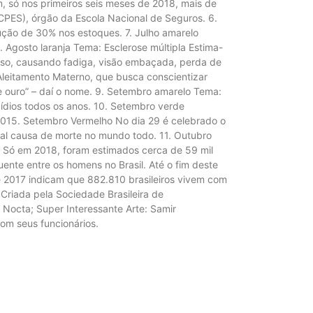
, só nos primeiros seis meses de 2018, mais de
CPES), órgão da Escola Nacional de Seguros. 6.
ção de 30% nos estoques. 7. Julho amarelo
. Agosto laranja Tema: Esclerose múltipla Estima-
oso, causando fadiga, visão embaçada, perda de
Aleitamento Materno, que busca conscientizar
ouro” – daí o nome. 9. Setembro amarelo Tema:
dios todos os anos. 10. Setembro verde
2015. Setembro Vermelho No dia 29 é celebrado o
al causa de morte no mundo todo. 11. Outubro
. Só em 2018, foram estimados cerca de 59 mil
nte entre os homens no Brasil. Até o fim deste
e 2017 indicam que 882.810 brasileiros vivem com
 Criada pela Sociedade Brasileira de
Nocta; Super Interessante Arte: Samir
om seus funcionários.