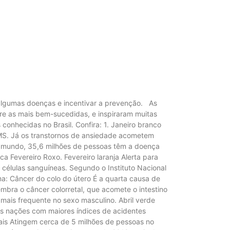
e algumas doenças e incentivar a prevenção. As
e as mais bem-sucedidas, e inspiraram muitas
conhecidas no Brasil. Confira: 1. Janeiro branco
OMS. Já os transtornos de ansiedade acometem
no mundo, 35,6 milhões de pessoas têm a doença
ica Fevereiro Roxo. Fevereiro laranja Alerta para
células sanguíneas. Segundo o Instituto Nacional
ma: Câncer do colo do útero É a quarta causa de
mbra o câncer colorretal, que acomete o intestino
 mais frequente no sexo masculino. Abril verde
as nações com maiores índices de acidentes
nais Atingem cerca de 5 milhões de pessoas no