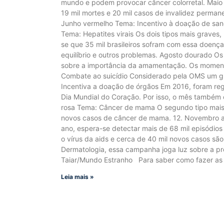
mundo e podem provocar câncer colorretal. Maio 
19 mil mortes e 20 mil casos de invalidez perma
Junho vermelho Tema: Incentivo à doação de san
Tema: Hepatites virais Os dois tipos mais graves,
se que 35 mil brasileiros sofram com essa doenç
equilíbrio e outros problemas. Agosto dourado O
sobre a importância da amamentação. Os moment
Combate ao suicídio Considerado pela OMS um gr
Incentiva a doação de órgãos Em 2016, foram re
Dia Mundial do Coração. Por isso, o mês também 
rosa Tema: Câncer de mama O segundo tipo mais f
novos casos de câncer de mama. 12. Novembro azu
ano, espera-se detectar mais de 68 mil episódio
o vírus da aids e cerca de 40 mil novos casos são
Dermatologia, essa campanha joga luz sobre a pr
Taiar/Mundo Estranho Para saber como fazer as 
Leia mais »