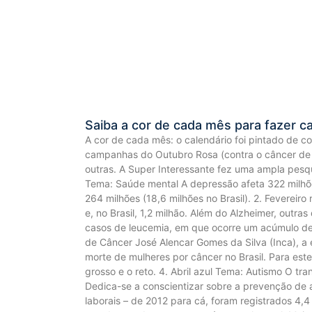
Saiba a cor de cada mês para fazer 
A cor de cada mês: o calendário foi pintado de 
campanhas do Outubro Rosa (contra o câncer de 
outras. A Super Interessante fez uma ampla pesqui
Tema: Saúde mental A depressão afeta 322 milhõ
264 milhões (18,6 milhões no Brasil). 2. Feverei
e, no Brasil, 1,2 milhão. Além do Alzheimer, outra
casos de leucemia, em que ocorre um acúmulo de 
de Câncer José Alencar Gomes da Silva (Inca), a 
morte de mulheres por câncer no Brasil. Para est
grosso e o reto. 4. Abril azul Tema: Autismo O tr
Dedica-se a conscientizar sobre a prevenção de 
laborais – de 2012 para cá, foram registrados 4,