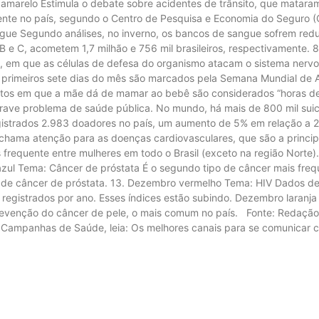
amarelo Estimula o debate sobre acidentes de trânsito, que mataram
nente no país, segundo o Centro de Pesquisa e Economia do Seguro (
gue Segundo análises, no inverno, os bancos de sangue sofrem redu
 B e C, acometem 1,7 milhão e 756 mil brasileiros, respectivamente. 8
a, em que as células de defesa do organismo atacam o sistema nerv
s primeiros sete dias do mês são marcados pela Semana Mundial de 
os em que a mãe dá de mamar ao bebê são considerados “horas de 
ave problema de saúde pública. No mundo, há mais de 800 mil suicí
gistrados 2.983 doadores no país, um aumento de 5% em relação a 
chama atenção para as doenças cardiovasculares, que são a princip
requente entre mulheres em todo o Brasil (exceto na região Norte)
l Tema: Câncer de próstata É o segundo tipo de câncer mais freque
s de câncer de próstata. 13. Dezembro vermelho Tema: HIV Dados d
 registrados por ano. Esses índices estão subindo. Dezembro laranja
evenção do câncer de pele, o mais comum no país. Fonte: Redação 
Campanhas de Saúde, leia: Os melhores canais para se comunicar c