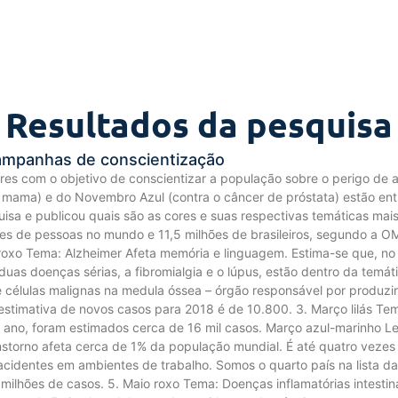
Resultados da pesquisa
campanhas de conscientização
cores com o objetivo de conscientizar a população sobre o perigo d
mama) e do Novembro Azul (contra o câncer de próstata) estão entr
sa e publicou quais são as cores e suas respectivas temáticas mais 
es de pessoas no mundo e 11,5 milhões de brasileiros, segundo a 
ro roxo Tema: Alzheimer Afeta memória e linguagem. Estima-se que, 
s duas doenças sérias, a fibromialgia e o lúpus, estão dentro da temát
células malignas na medula óssea – órgão responsável por produzir 
estimativa de novos casos para 2018 é de 10.800. 3. Março lilás Te
e ano, foram estimados cerca de 16 mil casos. Março azul-marinho Le
anstorno afeta cerca de 1% da população mundial. É até quatro vezes
acidentes em ambientes de trabalho. Somos o quarto país na lista d
4 milhões de casos. 5. Maio roxo Tema: Doenças inflamatórias intesti