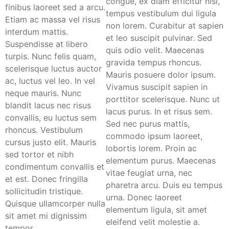
congue, ex diam efficitur nisi,
finibus laoreet sed a arcu.
tempus vestibulum dui ligula
Etiam ac massa vel risus
non lorem. Curabitur at sapien
interdum mattis.
et leo suscipit pulvinar. Sed
Suspendisse at libero
quis odio velit. Maecenas
turpis. Nunc felis quam,
gravida tempus rhoncus.
scelerisque luctus auctor
Mauris posuere dolor ipsum.
ac, luctus vel leo. In vel
Vivamus suscipit sapien in
neque mauris. Nunc
porttitor scelerisque. Nunc ut
blandit lacus nec risus
lacus purus. In et risus sem.
convallis, eu luctus sem
Sed nec purus mattis,
rhoncus. Vestibulum
commodo ipsum laoreet,
cursus justo elit. Mauris
lobortis lorem. Proin ac
sed tortor et nibh
elementum purus. Maecenas
condimentum convallis et
vitae feugiat urna, nec
et est. Donec fringilla
pharetra arcu. Duis eu tempus
sollicitudin tristique.
urna. Donec laoreet
Quisque ullamcorper nulla
elementum ligula, sit amet
sit amet mi dignissim
eleifend velit molestie a.
tempor.