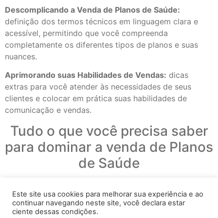
Descomplicando a Venda de Planos de Saúde:
definição dos termos técnicos em linguagem clara e
acessível, permitindo que você compreenda
completamente os diferentes tipos de planos e suas
nuances.
Aprimorando suas Habilidades de Vendas:
dicas
extras para você atender às necessidades de seus
clientes e colocar em prática suas habilidades de
comunicação e vendas.
Tudo o que você precisa saber
para dominar a venda de Planos
de Saúde
BAIXE AGORA MESMO O E-BOOK DESCOMPLICANDO
Este site usa cookies para melhorar sua experiência e ao
PLANOS DE SAÚDE:
continuar navegando neste site, você declara estar
ciente dessas condições.
Ebook_descomplicando_venda_de_planos_de_saude-