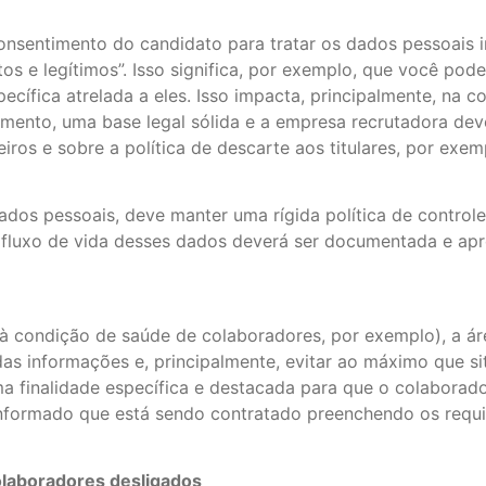
onsentimento do candidato para tratar os dados pessoais i
tos e legítimos”. Isso significa, por exemplo, que você po
ecífica atrelada a eles. Isso impacta, principalmente, na 
nto, uma base legal sólida e a empresa recrutadora deve
ros e sobre a política de descarte aos titulares, por exem
dos pessoais, deve manter uma rígida política de control
 fluxo de vida desses dados deverá ser documentada e ap
os à condição de saúde de colaboradores, por exemplo), a 
das informações e, principalmente, evitar ao máximo que si
ma finalidade específica e destacada para que o colaborad
nformado que está sendo contratado preenchendo os requ
laboradores desligados