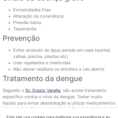
Extremidades frias
Alteração da consciência
Pressão baixa
Taquicardia
Prevenção
Evitar acúmulo de água parada em casa (quintal,
calhas, piscina, plantas etc)
Usar repelentes e inseticidas
Não deixar resíduos ou entulhos a céu aberto
Tratamento da dengue
Segundo o
Dr. Drazio Varella
, não existe tratamento
específico contra o vírus da dengue. Tomar muito
líquido para evitar desidratação e utilizar medicamentos
para baixar a febre e analgésicos são as medidas de
rotina para aliviar os sintomas.
Este site usa cookies para melhorar sua experiência e ao